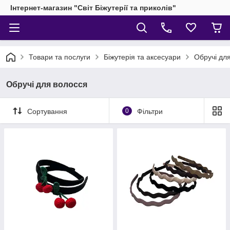
Інтернет-магазин "Світ Біжутерії та приколів"
Товари та послуги
Біжутерія та аксесуари
Обручі дл
Обручі для волосся
Сортування
0
Фільтри