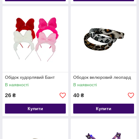
Обідок худорлявий Бант
Ободок велюровий леопард
В наявності
В наявності
26
40
₴
₴
Купити
Купити