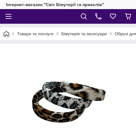
Інтернет-магазин "Світ Біжутерії та приколів"
Товари та послуги
Біжутерія та аксесуари
Обручі дл