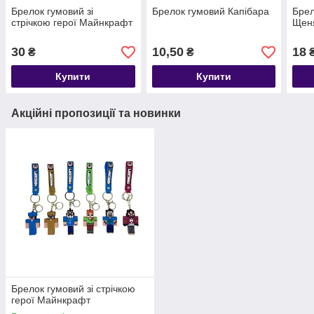
Брелок гумовий зі
Брелок гумовий Капібара
Брел
стрічкою герої Майнкрафт
Щеня
30
10,50
18
₴
₴
Купити
Купити
Акційні пропозиції та новинки
Брелок гумовий зі стрічкою
герої Майнкрафт