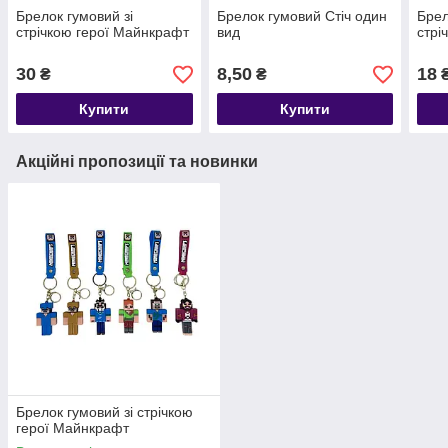
Брелок гумовий зі
Брелок гумовий Стіч один
Брел
стрічкою герої Майнкрафт
вид
стрі
30
8,50
18
₴
₴
Купити
Купити
Акційні пропозиції та новинки
Брелок гумовий зі стрічкою
герої Майнкрафт