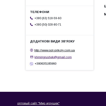
Ц
+380 (63) 518-59-60
+380 (50) 028-80-71
http://www.opt-prikoly.com.ua
khmirigrushek@gmail.com
+380635185960
оптовый сайт "Мир игрушек"