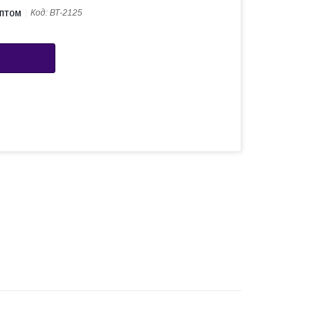
оптом
Код:
ВТ-2125