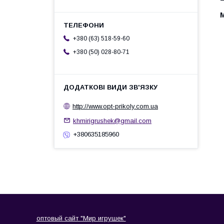
+380 (63) 518-59-60
+380 (50) 028-80-71
http://www.opt-prikoly.com.ua
khmirigrushek@gmail.com
+380635185960
оптовый сайт "Мир игрушек"