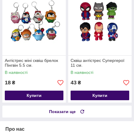
Антістрес міні сквіш брелок
Сквіш антістрес Супергерої
Пінгвін 5.5 см.
11 см.
В наявності
В наявності
18
43
₴
₴
Купити
Купити
Показати ще
Про нас