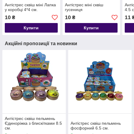
Антістрес сквіш міні Лапка
Антістрес міні сквіш
Анті
у коробці 4*4 см.
гусениця
4.5 
10
10
11
₴
₴
Купити
Купити
Акційні пропозиції та новинки
Антістрес сквіш пельмень
Єдиноріжка з блискітками 8.5
Антістрес сквіш пельмень
см.
фосфорний 6.5 см.