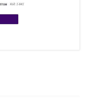
оптом
Код:
1-841