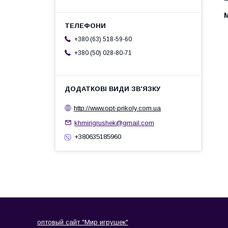
+380 (63) 518-59-60
+380 (50) 028-80-71
http://www.opt-prikoly.com.ua
khmirigrushek@gmail.com
+380635185960
оптовый сайт "Мир игрушек"