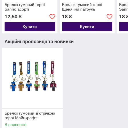
Брелок гумовий герої
Брелок гумовий герої
Брел
Sanrio асорті
Щенячий патруль
Sanr
12,50
18
18
₴
₴
Купити
Купити
Акційні пропозиції та новинки
Брелок гумовий зі стрічкою
герої Майнкрафт
В наявності