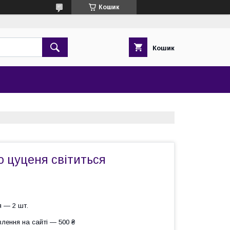
Кошик
Кошик
о цуценя світиться
 — 2 шт.
лення на сайті — 500 ₴