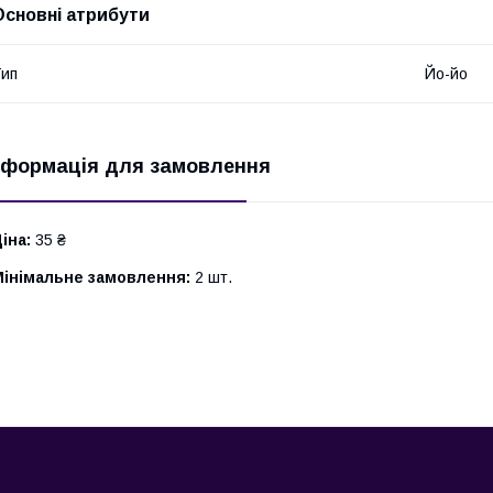
Основні атрибути
ип
Йо-йо
нформація для замовлення
іна:
35 ₴
Мінімальне замовлення:
2 шт.