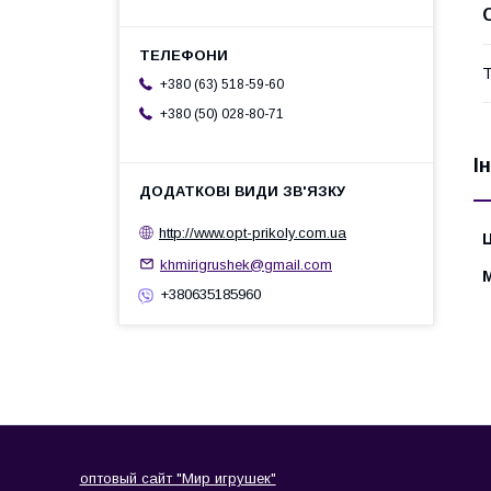
Т
+380 (63) 518-59-60
+380 (50) 028-80-71
І
http://www.opt-prikoly.com.ua
Ц
khmirigrushek@gmail.com
+380635185960
оптовый сайт "Мир игрушек"