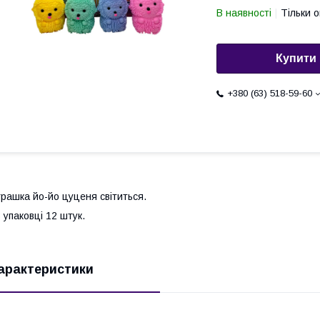
В наявності
Тільки 
Купити
+380 (63) 518-59-60
грашка йо-йо цуценя світиться.
 упаковці 12 штук.
арактеристики