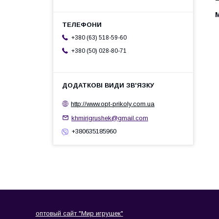
+380 (63) 518-59-60
+380 (50) 028-80-71
http://www.opt-prikoly.com.ua
khmirigrushek@gmail.com
+380635185960
оптовый сайт "Мир игрушек"