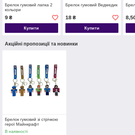
Брелок гумовий лапка 2
Брелок гумовий Ведмедик
Брел
кольори
9
18
8,5
₴
₴
Купити
Купити
Акційні пропозиції та новинки
Брелок гумовий зі стрічкою
герої Майнкрафт
В наявності