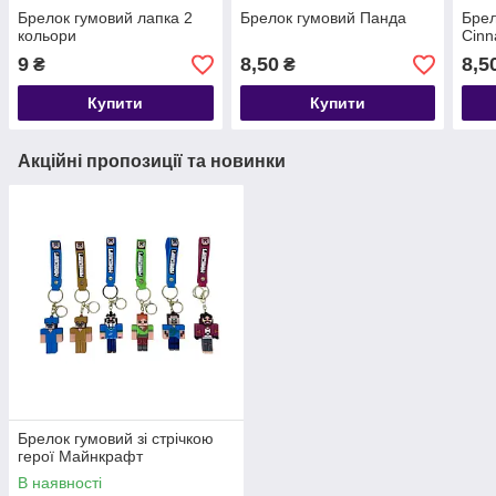
Брелок гумовий лапка 2
Брелок гумовий Панда
Брел
кольори
Cinn
9
8,50
8,5
₴
₴
Купити
Купити
Акційні пропозиції та новинки
Брелок гумовий зі стрічкою
герої Майнкрафт
В наявності