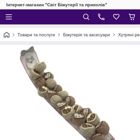
Інтернет-магазин "Світ Біжутерії та приколів"
Товари та послуги
Біжутерія та аксесуари
Хутряні ре