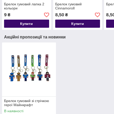
Брелок гумовий лапка 2
Брелок гумовий
Брел
кольори
Cinnamoroll
9
8,50
8,5
₴
₴
Купити
Купити
Акційні пропозиції та новинки
Брелок гумовий зі стрічкою
герої Майнкрафт
В наявності