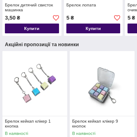
Брелок дитячий свисток
Брелок лопата
Брел
машинка
очи
3,50
5
5
₴
₴
₴
Купити
Купити
Акційні пропозиції та новинки
Брелок кейкап клікер 1
Брелок кейкап клікер 9
кнопка
кнопок
В наявності
В наявності