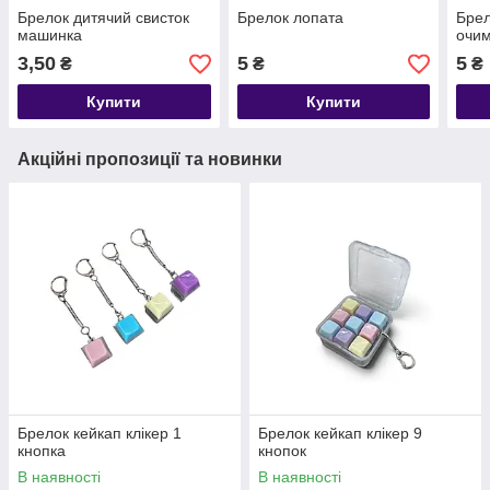
Брелок дитячий свисток
Брелок лопата
Брел
машинка
очи
3,50
5
5
₴
₴
₴
Купити
Купити
Акційні пропозиції та новинки
Брелок кейкап клікер 1
Брелок кейкап клікер 9
кнопка
кнопок
В наявності
В наявності