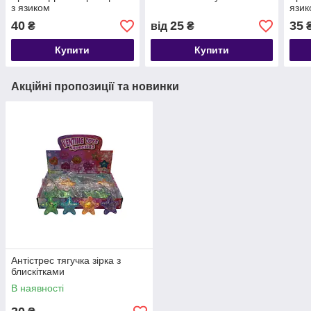
з язиком
язик
40
25
35
₴
від
₴
Купити
Купити
Акційні пропозиції та новинки
Антістрес тягучка зірка з
блискітками
В наявності