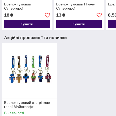
Брелок гумовий
Брелок гумовий Пікачу
Брел
Супергерої
Супергерої
18
13
8,5
₴
₴
Купити
Купити
Акційні пропозиції та новинки
Брелок гумовий зі стрічкою
герої Майнкрафт
В наявності