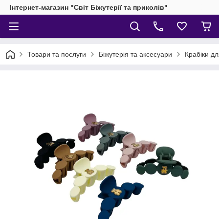
Інтернет-магазин "Світ Біжутерії та приколів"
Товари та послуги
Біжутерія та аксесуари
Крабіки д