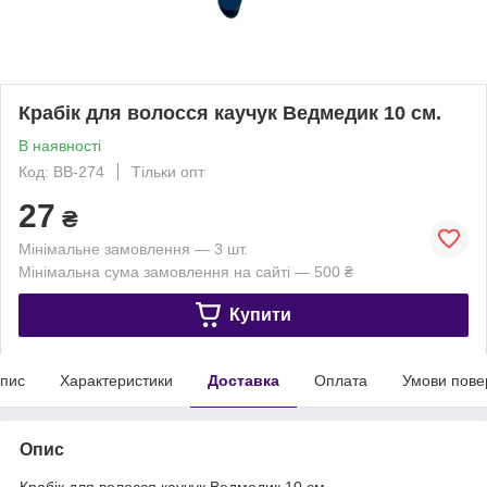
Крабік для волосся каучук Ведмедик 10 см.
В наявності
Код: ВВ-274
Тільки опт
27
₴
Мінімальне замовлення — 3 шт.
Мінімальна сума замовлення на сайті — 500 ₴
Купити
пис
Характеристики
Доставка
Оплата
Умови пове
Опис
Крабік для волосся каучук Ведмедик 10 см.