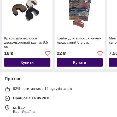
Крабік для волосся
Крабік для волосся каучук
Міні
двокольоровий каучук 8.5
квадратний 8.5 см.
квіт
см.
16
22
7,5
₴
₴
Купити
Купити
Про нас
92% позитивних з 12 відгуків за рік
Працює з 14.05.2010
м. Бар
Бар, Україна