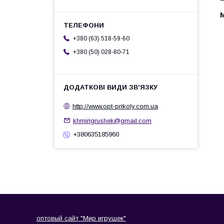
+380 (63) 518-59-60
+380 (50) 028-80-71
http://www.opt-prikoly.com.ua
khmirigrushek@gmail.com
+380635185960
оптовый сайт "Мир игрушек"