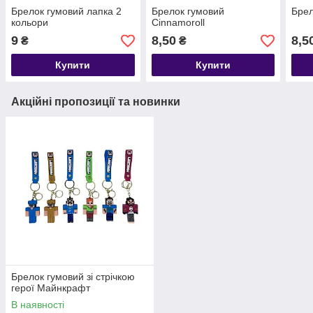
Брелок гумовий лапка 2
Брелок гумовий
Брел
кольори
Cinnamoroll
9
8,50
8,5
₴
₴
Купити
Купити
Акційні пропозиції та новинки
Брелок гумовий зі стрічкою
герої Майнкрафт
В наявності