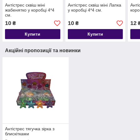
Антістрес сквіш міні
Антістрес сквіш міні Лапка
Анті
жабенятко у коробці 4*4
у коробці 4*4 см.
коро
см.
10
10
12
₴
₴
Купити
Купити
Акційні пропозиції та новинки
Антістрес тягучка зірка з
блискітками