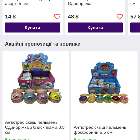
асорті 5 см.
Єдиноріжка
см.
14
48
57
₴
₴
Купити
Купити
Акційні пропозиції та новинки
Антістрес сквіш пельмень
Єдиноріжка з блискітками 8.5
Антістрес сквіш пельмень
см.
фосфорний 6.5 см.
В наявності
В наявності