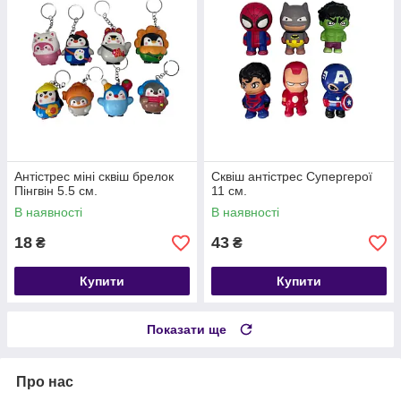
Антістрес міні сквіш брелок
Сквіш антістрес Супергерої
Пінгвін 5.5 см.
11 см.
В наявності
В наявності
18
43
₴
₴
Купити
Купити
Показати ще
Про нас