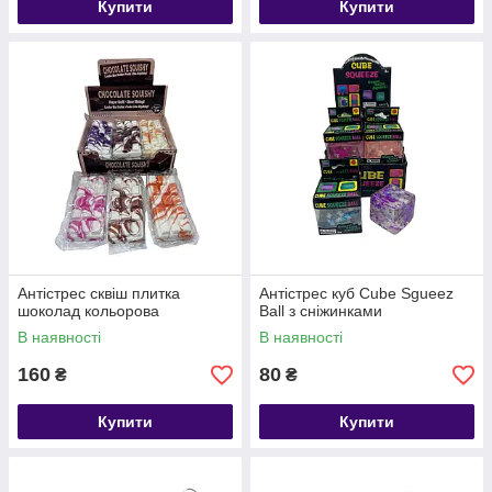
Купити
Купити
Антістрес сквіш плитка
Антістрес куб Cube Sgueez
шоколад кольорова
Ball з сніжинками
В наявності
В наявності
160
80
₴
₴
Купити
Купити