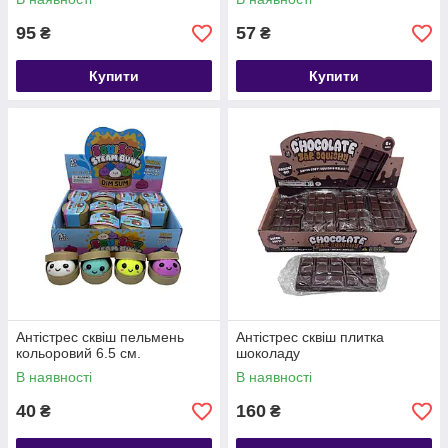
95
57
₴
₴
Купити
Купити
Антістрес сквіш пельмень
Антістрес сквіш плитка
кольоровий 6.5 см.
шоколаду
В наявності
В наявності
40
160
₴
₴