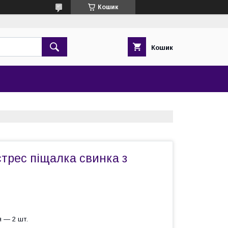
Кошик
Кошик
стрес піщалка свинка з
 — 2 шт.