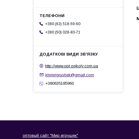
Ц
+380 (63) 518-59-60
+380 (50) 028-80-71
http://www.opt-prikoly.com.ua
khmirigrushek@gmail.com
+380635185960
оптовый сайт "Мир игрушек"