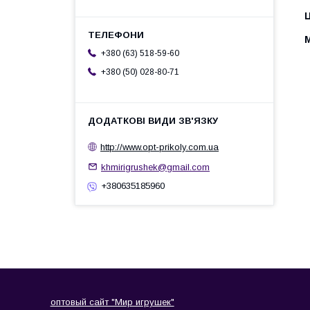
Ц
+380 (63) 518-59-60
+380 (50) 028-80-71
http://www.opt-prikoly.com.ua
khmirigrushek@gmail.com
+380635185960
оптовый сайт "Мир игрушек"