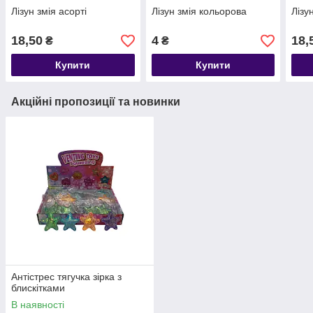
Лізун змія асорті
Лізун змія кольорова
Лізу
18,50
4
18,
₴
₴
Купити
Купити
Акційні пропозиції та новинки
Антістрес тягучка зірка з
блискітками
В наявності