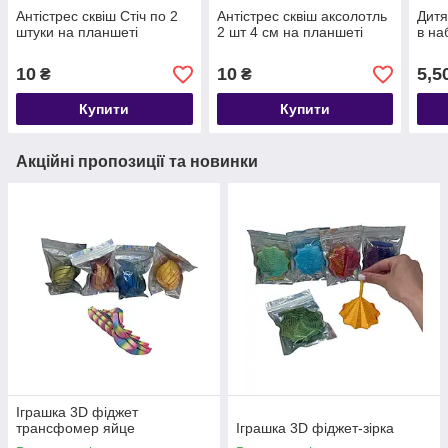
Антістрес сквіш Стіч по 2
Антістрес сквіш аксолотль
Дитя
штуки на планшеті
2 шт 4 см на планшеті
в на
10
10
5,5
₴
₴
Купити
Купити
Акційні пропозиції та новинки
Іграшка 3D фіджет
трансфомер яйце
Іграшка 3D фіджет-зірка