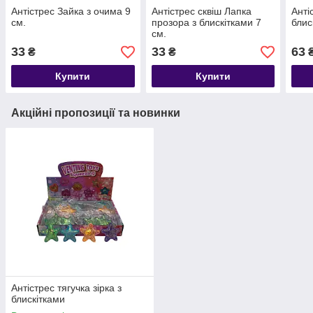
Антістрес Зайка з очима 9
Антістрес сквіш Лапка
Анті
см.
прозора з блискітками 7
блис
см.
33
33
63
₴
₴
Купити
Купити
Акційні пропозиції та новинки
Антістрес тягучка зірка з
блискітками