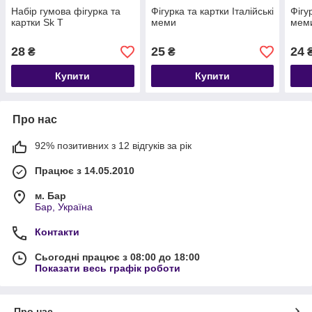
Набір гумова фігурка та
Фігурка та картки Італійські
Фігу
картки Sk T
меми
меми
28
25
24
₴
₴
Купити
Купити
Про нас
92% позитивних з 12 відгуків за рік
Працює з 14.05.2010
м. Бар
Бар, Україна
Контакти
Сьогодні працює з 08:00 до 18:00
Показати весь графік роботи
Про нас