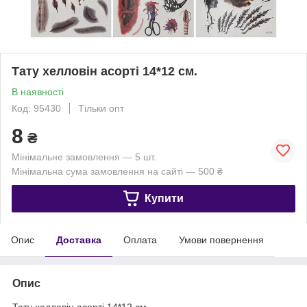
Тату хелловін асорті 14*12 см.
В наявності
Код: 95430
Тільки опт
8
₴
Мінімальне замовлення — 5 шт.
Мінімальна сума замовлення на сайті — 500 ₴
Купити
Опис
Доставка
Оплата
Умови повернення
Опис
Тату хелловін асорті 14*12 см.