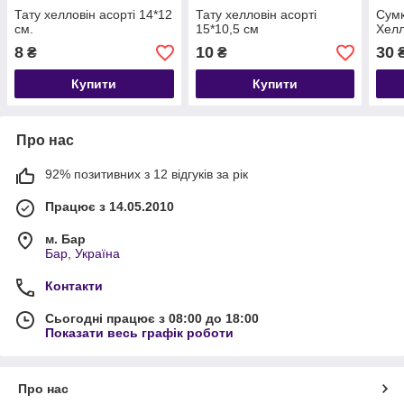
Тату хелловін асорті 14*12
Тату хелловін асорті
Сумк
см.
15*10,5 см
Хелл
8
10
30
₴
₴
Купити
Купити
Про нас
92% позитивних з 12 відгуків за рік
Працює з 14.05.2010
м. Бар
Бар, Україна
Контакти
Сьогодні працює з 08:00 до 18:00
Показати весь графік роботи
Про нас