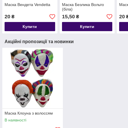
Маска Вендета Vendetta
Маска Безлика Вольто
Маск
(біла)
20
15,50
20
₴
₴
Купити
Купити
Акційні пропозиції та новинки
Маска Клоуна з волоссям
В наявності