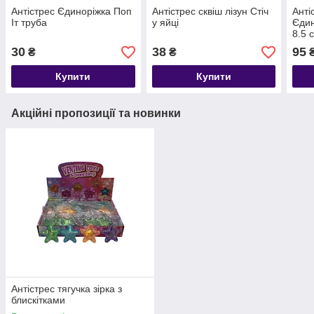
Антістрес Єдиноріжка Поп
Антістрес сквіш лізун Стіч
Анті
Іт труба
у яйці
Єдин
8.5 
30
38
95
₴
₴
Купити
Купити
Акційні пропозиції та новинки
Антістрес тягучка зірка з
блискітками