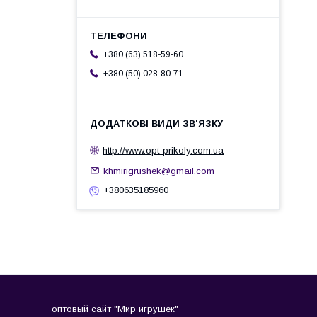
+380 (63) 518-59-60
+380 (50) 028-80-71
http://www.opt-prikoly.com.ua
khmirigrushek@gmail.com
+380635185960
оптовый сайт "Мир игрушек"