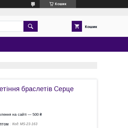
Кошик
Кошик
етіння браслетів Серце
лення на сайті — 500 ₴
оптом
Код:
MS-23-163