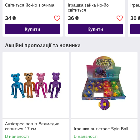
Світиться йо-йо з очима
Іграшка зайка йо-йо
Ігра
світиться
34
36
30
₴
₴
Купити
Купити
Акційні пропозиції та новинки
Антістрес поп іт Ведмедик
світиться 17 см.
Іграшка антістрес Spin Ball
В наявності
В наявності