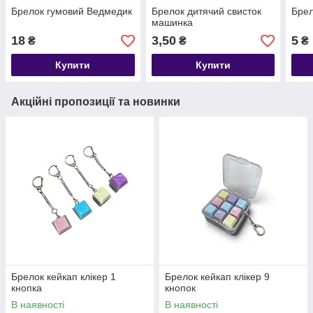
Брелок гумовий Ведмедик
Брелок дитячий свисток
Брел
машинка
18
3,50
5
₴
₴
₴
Купити
Купити
Акційні пропозиції та новинки
Брелок кейкап клікер 1
Брелок кейкап клікер 9
кнопка
кнопок
В наявності
В наявності