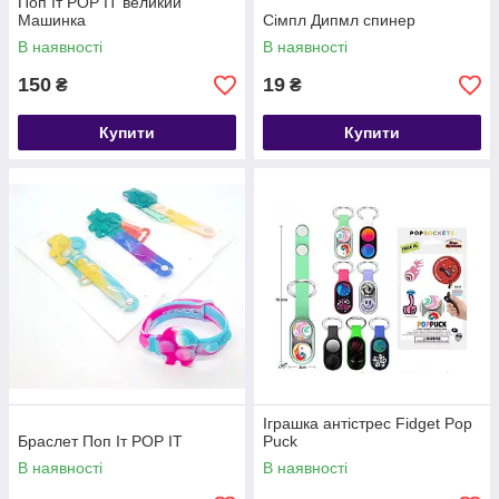
Поп Іт POP IT великий
Машинка
Сімпл Дипмл спинер
В наявності
В наявності
150
19
₴
₴
Купити
Купити
Іграшка антістрес Fidget Pop
Браслет Поп Іт POP IT
Puck
В наявності
В наявності