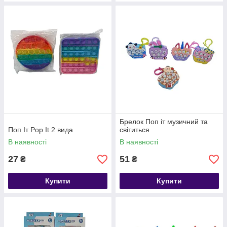
Брелок Поп іт музичний та
Поп Іт Pop It 2 вида
світиться
В наявності
В наявності
27
51
₴
₴
Купити
Купити