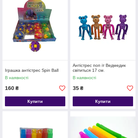
Антістрес поп іт Ведмедик
Іграшка антістрес Spin Ball
світиться 17 см.
В наявності
В наявності
160
35
₴
₴
Купити
Купити