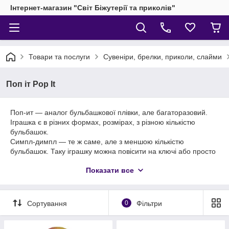
Інтернет-магазин "Світ Біжутерії та приколів"
Товари та послуги
Сувеніри, брелки, приколи, слайми
Поп іт Pop It
Поп-ит — аналог бульбашкової плівки, але багаторазовий.
Іграшка є в різних формах, розмірах, з різною кількістю
бульбашок.
Симпл-димпл — те ж саме, але з меншою кількістю
бульбашок. Таку іграшку можна повісити на ключі або просто
тягати в кишені та натискати на кульки.
Показати все
Сортування
0
Фільтри