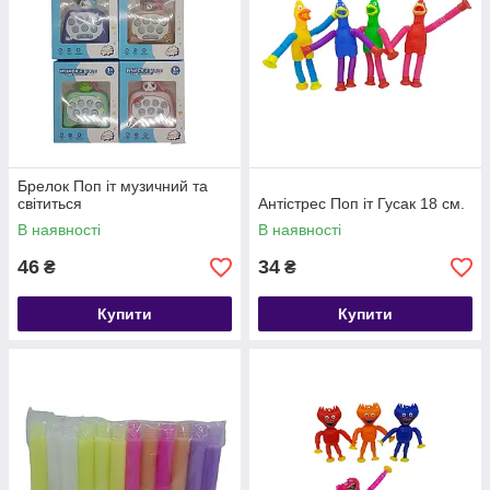
Брелок Поп іт музичний та
світиться
Антістрес Поп іт Гусак 18 см.
В наявності
В наявності
46
34
₴
₴
Купити
Купити