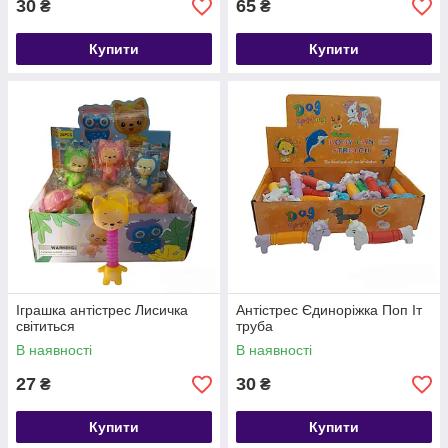
30
65
₴
₴
Купити
Купити
Іграшка антістрес Лисичка
Антістрес Єдиноріжка Поп Іт
світиться
труба
В наявності
В наявності
27
30
₴
₴
Купити
Купити