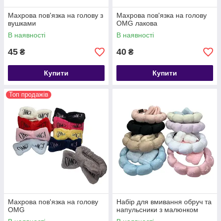
Махрова пов'язка на голову з
Махрова пов'язка на голову
вушками
OMG лакова
В наявності
В наявності
45
40
₴
₴
Купити
Купити
Топ продажів
Махрова пов'язка на голову
Набір для вмивання обруч та
OMG
напульсники з малюнком