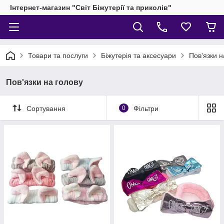
Інтернет-магазин "Світ Біжутерії та приколів"
Товари та послуги
Біжутерія та аксесуари
Пов'язки н
Пов'язки на голову
Сортування
0
Фільтри