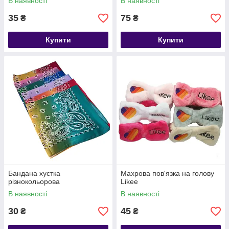
В наявності
В наявності
35
75
₴
₴
Купити
Купити
Бандана хустка
Махрова пов'язка на голову
різнокольорова
Likee
В наявності
В наявності
30
45
₴
₴