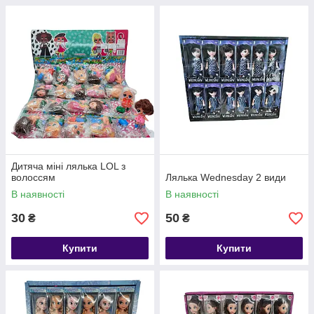
Дитяча міні лялька LOL з
волоссям
Лялька Wednesday 2 види
В наявності
В наявності
30
50
₴
₴
Купити
Купити