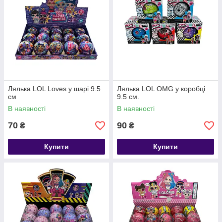
Лялька LOL Loves у шарі 9.5
Лялька LOL OMG у коробці
см
9.5 см.
В наявності
В наявності
70
90
₴
₴
Купити
Купити