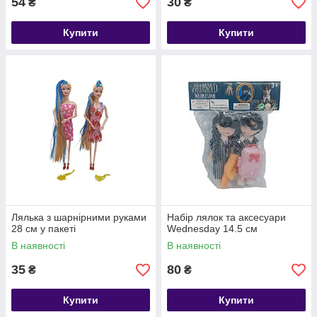
54
30
₴
₴
Купити
Купити
Лялька з шарнірними руками
Набір лялок та аксесуари
28 см у пакеті
Wednesday 14.5 см
В наявності
В наявності
35
80
₴
₴
Купити
Купити