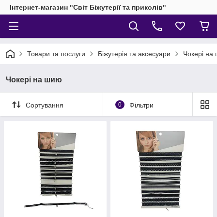
Інтернет-магазин "Світ Біжутерії та приколів"
Товари та послуги
Біжутерія та аксесуари
Чокері на
Чокері на шию
Сортування
0
Фільтри